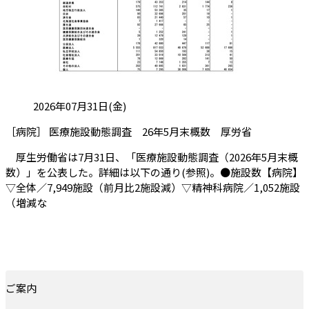
投稿日:
2026年07月31日(金)
（会員限定
［病院］ 医療施設動態調査 26年5月末概数 厚労省
厚生労働省は7月31日、「医療施設動態調査（2026年5月末概
数）」を公表した。詳細は以下の通り(参照)。●施設数【病院】
▽全体／7,949施設（前月比2施設減）▽精神科病院／1,052施設
（増減な
ご案内