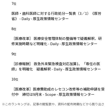
7
位
医師・歯科医師に対する行政処分一覧表（3／1）《厚労
省》 - Daily - 厚生政策情報センター
8
位
［医療改革］ 医療安全管理体制の整備等で疑義解釈、研
修実施時期など明確化 - Daily - 厚生政策情報センター
9
位
［診療報酬］ 救急外来緊急検査対応加算1、「専任の医
師」を明確化 疑義解釈 - Daily - 厚生政策情報センター
10
位
［医療改革］医療費助成のレセコン改修等の補助申請を受
付中 締切は9月末 - Scope - 厚生政策情報センター
※このランキングは、記事の閲覧数や、資料の配布時期などから割り出さ