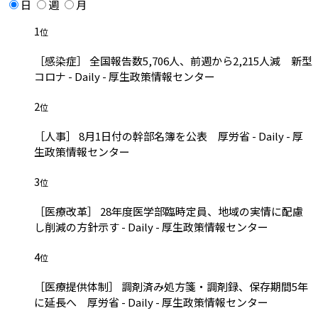
日
週
月
1
位
［感染症］ 全国報告数5,706人、前週から2,215人減 新型
コロナ - Daily - 厚生政策情報センター
2
位
［人事］ 8月1日付の幹部名簿を公表 厚労省 - Daily - 厚
生政策情報センター
3
位
［医療改革］ 28年度医学部臨時定員、地域の実情に配慮
し削減の方針示す - Daily - 厚生政策情報センター
4
位
［医療提供体制］ 調剤済み処方箋・調剤録、保存期間5年
に延長へ 厚労省 - Daily - 厚生政策情報センター