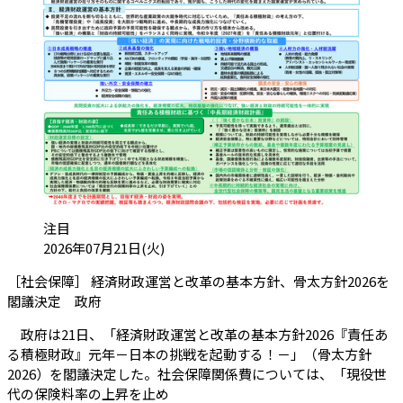
カテゴリ:
注目
投稿日:
2026年07月21日(火)
［社会保障］ 経済財政運営と改革の基本方針、骨太方針2026を
（会員限定記事）
閣議決定 政府
政府は21日、「経済財政運営と改革の基本方針2026『責任あ
る積極財政』元年－日本の挑戦を起動する！－」（骨太方針
2026）を閣議決定した。社会保障関係費については、「現役世
代の保険料率の上昇を止め