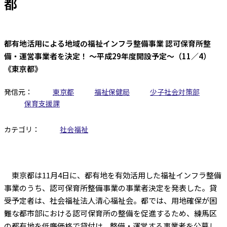
都
都有地活用による地域の福祉インフラ整備事業 認可保育所整
備・運営事業者を決定！ ～平成29年度開設予定～（11／4）
《東京都》
発信元：
東京都
福祉保健局
少子社会対策部
保育支援課
カテゴリ：
社会福祉
東京都は11月4日に、都有地を有効活用した福祉インフラ整備
事業のうち、認可保育所整備事業の事業者決定を発表した。貸
受予定者は、社会福祉法人清心福祉会。都では、用地確保が困
難な都市部における認可保育所の整備を促進するため、練馬区
の都有地を低廉価格で貸付け、整備・運営する事業者を公募し