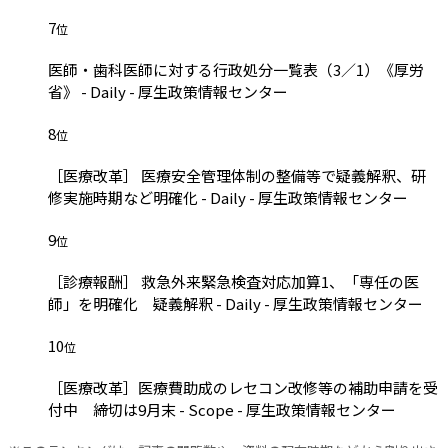
7
位
医師・歯科医師に対する行政処分一覧表（3／1）《厚労
省》 - Daily - 厚生政策情報センター
8
位
［医療改革］ 医療安全管理体制の整備等で疑義解釈、研
修実施時期など明確化 - Daily - 厚生政策情報センター
9
位
［診療報酬］ 救急外来緊急検査対応加算1、「専任の医
師」を明確化 疑義解釈 - Daily - 厚生政策情報センター
10
位
［医療改革］医療費助成のレセコン改修等の補助申請を受
付中 締切は9月末 - Scope - 厚生政策情報センター