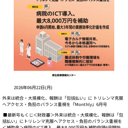
投稿日:
2026年06月22日(月)
外来は統合・大規模化、報酬は「包括払い」に トリレンマ克服
（会員限
へアクセス・負担のバランス重視を『Monthly』6月号
■最新号もくじ＜財政審＞外来は統合・大規模化、報酬は「包
括払い」にトリレンマ克服へアクセス・負担のバランス重視を
＜補助金＞病院のICT導入、最大8,000万円を補助申請6月開始、