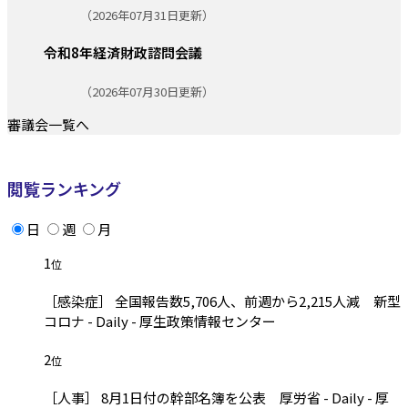
更新日:
（2026年07月31日更新）
令和8年経済財政諮問会議
更新日:
（2026年07月30日更新）
審議会一覧へ
閲覧ランキング
日
週
月
1
位
［感染症］ 全国報告数5,706人、前週から2,215人減 新型
コロナ - Daily - 厚生政策情報センター
2
位
［人事］ 8月1日付の幹部名簿を公表 厚労省 - Daily - 厚