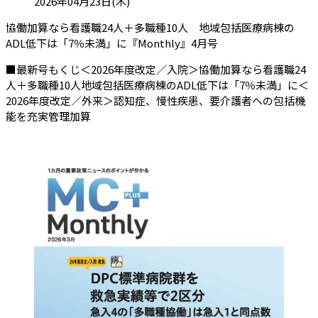
投稿日:
2026年04月23日(木)
協働加算なら看護職24人＋多職種10人 地域包括医療病棟の
（会員限定記事）
ADL低下は「7％未満」に『Monthly』4月号
■最新号もくじ＜2026年度改定／入院＞協働加算なら看護職24
人＋多職種10人地域包括医療病棟のADL低下は「7％未満」に＜
2026年度改定／外来＞認知症、慢性疾患、要介護者への包括機
能を充実管理加算