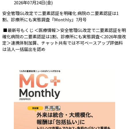
投稿日:
2026年07月24日(金)
安全管理GL改定で二要素認証を明確化 病院の二要素認証は1
（会員限定記事）
割、診療所にも実態調査『Monthly』7月号
■最新号もくじ ＜医療情報＞安全管理GL改定で二要素認証を明
確化病院の二要素認証は1割、診療所にも実態調査＜2026年度改
定＞連携体制加算、チャット共有では不可ベースアップ評価料
は法人一括届出を認め