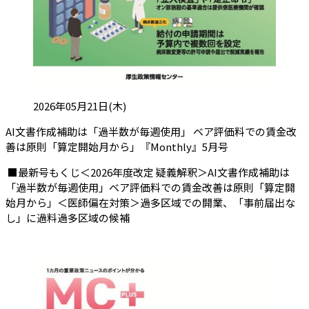
投稿日:
2026年05月21日(木)
AI文書作成補助は「過半数が毎週使用」 ベア評価料での賃金改
（会員限定記事
善は原則「算定開始月から」『Monthly』5月号
■最新号もくじ＜2026年度改定 疑義解釈＞AI文書作成補助は
「過半数が毎週使用」ベア評価料での賃金改善は原則「算定開
始月から」＜医師偏在対策＞過多区域での開業、「事前届出な
し」に過料過多区域の候補