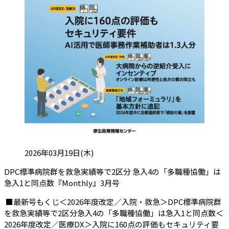
投稿日:
2026年03月19日(木)
DPC標準病院群を救急実績等で2区分 急入4の「多職種協働」は
（会員限定記事）
急入1と同点数『Monthly』3月号
■最新号もくじ＜2026年度改定／入院・救急＞DPC標準病院群
を救急実績等で2区分急入4の「多職種協働」は急入1と同点数＜
2026年度改定／医療DX＞入院に160点の評価もセキュリティ要