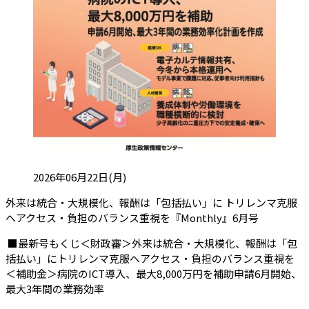
投稿日:
2026年06月22日(月)
外来は統合・大規模化、報酬は「包括払い」に トリレンマ克服
（会員限
へアクセス・負担のバランス重視を『Monthly』6月号
■最新号もくじ＜財政審＞外来は統合・大規模化、報酬は「包
括払い」にトリレンマ克服へアクセス・負担のバランス重視を
＜補助金＞病院のICT導入、最大8,000万円を補助申請6月開始、
最大3年間の業務効率