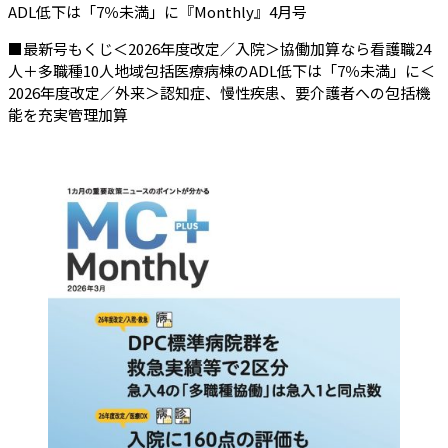
（会員限定記事）
ADL低下は「7％未満」に『Monthly』4月号
■最新号もくじ＜2026年度改定／入院＞協働加算なら看護職24
人＋多職種10人地域包括医療病棟のADL低下は「7％未満」に＜
2026年度改定／外来＞認知症、慢性疾患、要介護者への包括機
能を充実管理加算