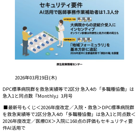
投稿日:
2026年03月19日(木)
DPC標準病院群を救急実績等で2区分 急入4の「多職種協働」は
（会員限定記事）
急入1と同点数『Monthly』3月号
■最新号もくじ＜2026年度改定／入院・救急＞DPC標準病院群
を救急実績等で2区分急入4の「多職種協働」は急入1と同点数＜
2026年度改定／医療DX＞入院に160点の評価もセキュリティ要
件AI活用で