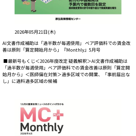
投稿日:
2026年05月21日(木)
AI文書作成補助は「過半数が毎週使用」 ベア評価料での賃金改
（会員限定記事
善は原則「算定開始月から」『Monthly』5月号
■最新号もくじ＜2026年度改定 疑義解釈＞AI文書作成補助は
「過半数が毎週使用」ベア評価料での賃金改善は原則「算定開
始月から」＜医師偏在対策＞過多区域での開業、「事前届出な
し」に過料過多区域の候補