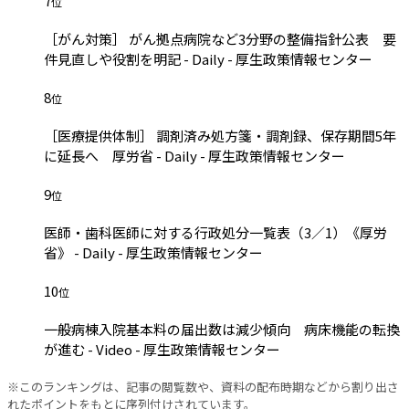
7
位
［がん対策］ がん拠点病院など3分野の整備指針公表 要
件見直しや役割を明記 - Daily - 厚生政策情報センター
8
位
［医療提供体制］ 調剤済み処方箋・調剤録、保存期間5年
に延長へ 厚労省 - Daily - 厚生政策情報センター
9
位
医師・歯科医師に対する行政処分一覧表（3／1）《厚労
省》 - Daily - 厚生政策情報センター
10
位
一般病棟入院基本料の届出数は減少傾向 病床機能の転換
が進む - Video - 厚生政策情報センター
※このランキングは、記事の閲覧数や、資料の配布時期などから割り出さ
れたポイントをもとに序列付けされています。