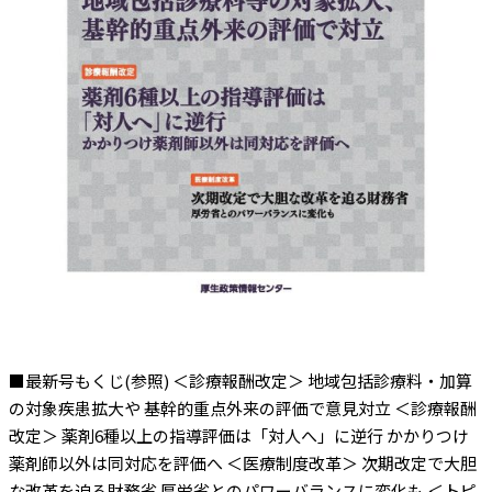
■最新号もくじ(参照) ＜診療報酬改定＞ 地域包括診療料・加算
の対象疾患拡大や 基幹的重点外来の評価で意見対立 ＜診療報酬
改定＞ 薬剤6種以上の指導評価は「対人へ」に逆行 かかりつけ
薬剤師以外は同対応を評価へ ＜医療制度改革＞ 次期改定で大胆
な改革を迫る財務省 厚労省とのパワーバランスに変化も ＜トピ