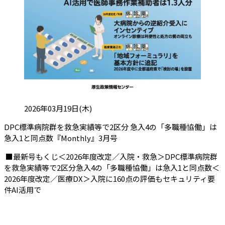
投稿日:
2026年03月19日(木)
DPC標準病院群を救急実績等で2区分 急入4の「多職種協働」は
（会員限定記事）
急入1と同点数『Monthly』3月号
■最新号もくじ＜2026年度改定／入院・救急＞DPC標準病院群
を救急実績等で2区分急入4の「多職種協働」は急入1と同点数＜
2026年度改定／医療DX＞入院に160点の評価もセキュリティ要
件AI活用で