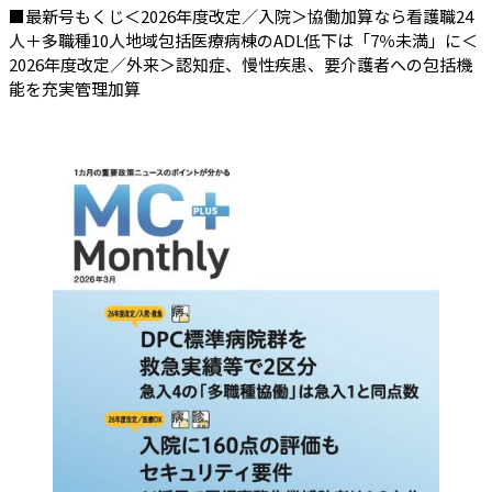
■最新号もくじ＜2026年度改定／入院＞協働加算なら看護職24
人＋多職種10人地域包括医療病棟のADL低下は「7％未満」に＜
2026年度改定／外来＞認知症、慢性疾患、要介護者への包括機
能を充実管理加算