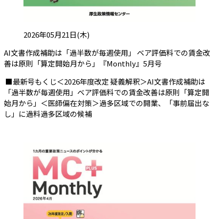
投稿日:
2026年05月21日(木)
AI文書作成補助は「過半数が毎週使用」 ベア評価料での賃金改
（会員限定記事
善は原則「算定開始月から」『Monthly』5月号
■最新号もくじ＜2026年度改定 疑義解釈＞AI文書作成補助は
「過半数が毎週使用」ベア評価料での賃金改善は原則「算定開
始月から」＜医師偏在対策＞過多区域での開業、「事前届出な
し」に過料過多区域の候補