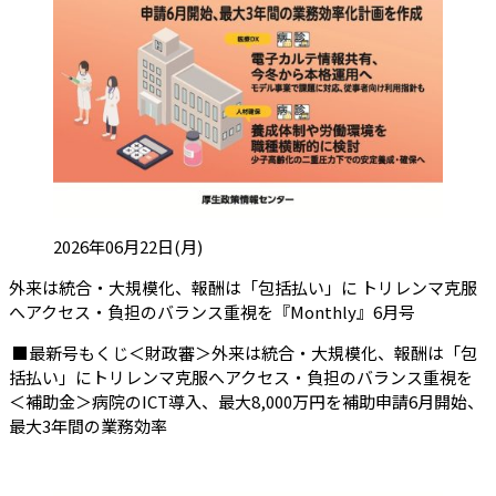
投稿日:
2026年06月22日(月)
外来は統合・大規模化、報酬は「包括払い」に トリレンマ克服
（会員限
へアクセス・負担のバランス重視を『Monthly』6月号
■最新号もくじ＜財政審＞外来は統合・大規模化、報酬は「包
括払い」にトリレンマ克服へアクセス・負担のバランス重視を
＜補助金＞病院のICT導入、最大8,000万円を補助申請6月開始、
最大3年間の業務効率