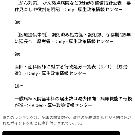
［がん対策］ がん拠点病院など3分野の整備指針公表 要
件見直しや役割を明記 - Daily - 厚生政策情報センター
8
位
［医療提供体制］ 調剤済み処方箋・調剤録、保存期間5年
に延長へ 厚労省 - Daily - 厚生政策情報センター
9
位
医師・歯科医師に対する行政処分一覧表（3／1）《厚労
省》 - Daily - 厚生政策情報センター
10
位
一般病棟入院基本料の届出数は減少傾向 病床機能の転換
が進む - Video - 厚生政策情報センター
※このランキングは、記事の閲覧数や、資料の配布時期などから割り出さ
れたポイントをもとに序列付けされています。