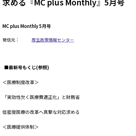
求める『MC plus Monthly』5月号
MC plus Monthly 5月号
発信元：
厚生政策情報センター
■最新号もくじ(参照)
＜医療制度改革＞
「実効性欠く医療費適正化」と財務省
低密度医療の改革へ真摯な対応求める
＜医療提供体制＞