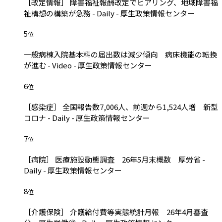
［改定情報］ 障害福祉報酬改定でヒアリング、地域障害福
祉構想の構築が急務 - Daily - 厚生政策情報センター
5
位
一般病棟入院基本料の届出数は減少傾向 病床機能の転換
が進む - Video - 厚生政策情報センター
6
位
［感染症］ 全国報告数7,006人、前週から1,524人増 新型
コロナ - Daily - 厚生政策情報センター
7
位
［病院］ 医療施設動態調査 26年5月末概数 厚労省 -
Daily - 厚生政策情報センター
8
位
［介護保険］ 介護給付費等実態統計月報 26年4月審査