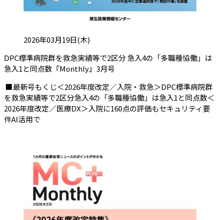
投稿日:
2026年03月19日(木)
DPC標準病院群を救急実績等で2区分 急入4の「多職種協働」は
（会員限定記事）
急入1と同点数『Monthly』3月号
■最新号もくじ＜2026年度改定／入院・救急＞DPC標準病院群
を救急実績等で2区分急入4の「多職種協働」は急入1と同点数＜
2026年度改定／医療DX＞入院に160点の評価もセキュリティ要
件AI活用で