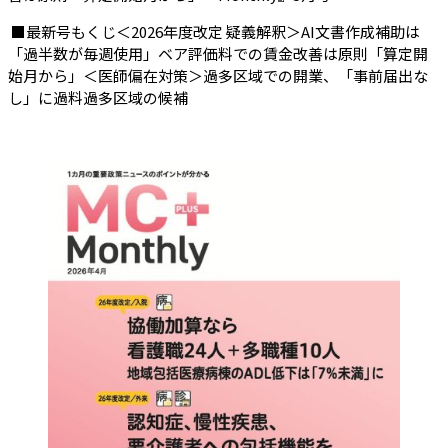
■最新号もくじ＜2026年度改定 疑義解釈＞AI文書作成補助は
「過半数が毎週使用」ベア評価料での賃金改善は原則「算定開
始月から」＜医師偏在対策＞過多区域での開業、「事前届出な
し」に過料過多区域の候補