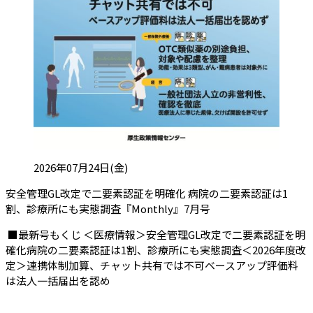
投稿日:
2026年07月24日(金)
安全管理GL改定で二要素認証を明確化 病院の二要素認証は1
（会員限定記事）
割、診療所にも実態調査『Monthly』7月号
■最新号もくじ ＜医療情報＞安全管理GL改定で二要素認証を明
確化病院の二要素認証は1割、診療所にも実態調査＜2026年度改
定＞連携体制加算、チャット共有では不可ベースアップ評価料
は法人一括届出を認め