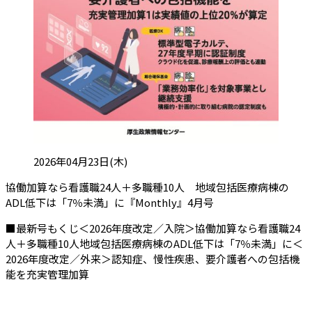
投稿日:
2026年04月23日(木)
協働加算なら看護職24人＋多職種10人 地域包括医療病棟の
（会員限定記事）
ADL低下は「7％未満」に『Monthly』4月号
■最新号もくじ＜2026年度改定／入院＞協働加算なら看護職24
人＋多職種10人地域包括医療病棟のADL低下は「7％未満」に＜
2026年度改定／外来＞認知症、慢性疾患、要介護者への包括機
能を充実管理加算