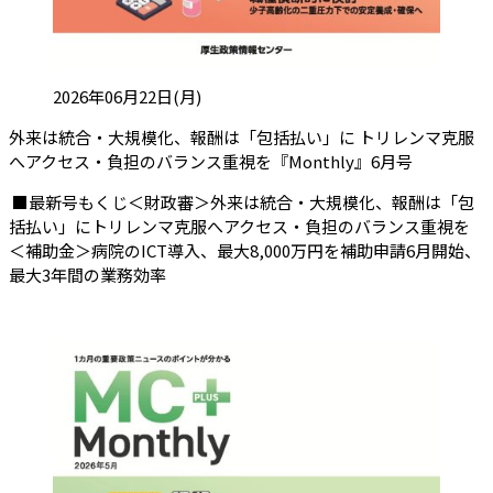
投稿日:
2026年06月22日(月)
外来は統合・大規模化、報酬は「包括払い」に トリレンマ克服
（会員限
へアクセス・負担のバランス重視を『Monthly』6月号
■最新号もくじ＜財政審＞外来は統合・大規模化、報酬は「包
括払い」にトリレンマ克服へアクセス・負担のバランス重視を
＜補助金＞病院のICT導入、最大8,000万円を補助申請6月開始、
最大3年間の業務効率