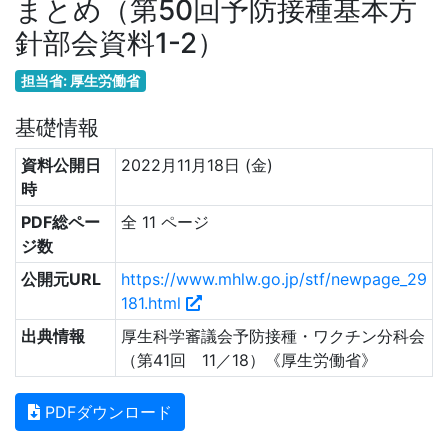
まとめ（第50回予防接種基本方
針部会資料1-2）
担当省: 厚生労働省
基礎情報
資料公開日
2022月11月18日 (金)
時
PDF総ペー
全 11 ページ
ジ数
公開元URL
https://www.mhlw.go.jp/stf/newpage_29
181.html
出典情報
厚生科学審議会予防接種・ワクチン分科会
（第41回 11／18）《厚生労働省》
PDFダウンロード