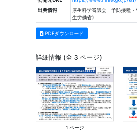
公開元URL
https://www.mhlw.go.jp/st
出典情報
厚生科学審議会 予防接種・
生労働省》
PDFダウンロード
詳細情報 (全 3 ページ)
1 ページ