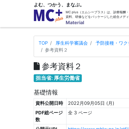
よむ、つかう、まなぶ。
MC plus（エムシープラス）は、診療報
資料、研修などをパッケージした総合メディ
Material
TOP
厚生科学審議会
予防接種・ワク
参考資料２
参考資料２
担当省: 厚生労働省
基礎情報
資料公開日時
2022月09月05日 (月)
PDF総ページ
全 3 ページ
数