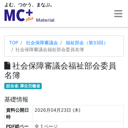
よむ、つかう、まなぶ。
Material
TOP
社会保障審議会
福祉部会（第33回）
社会保障審議会福祉部会委員名簿
社会保障審議会福祉部会委員
名簿
担当省: 厚生労働省
基礎情報
資料公開日
2026月04月23日 (木)
時
PDF総ペー
全 1 ページ