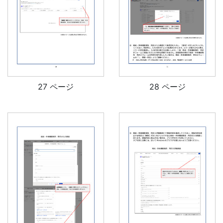
27 ページ
28 ページ