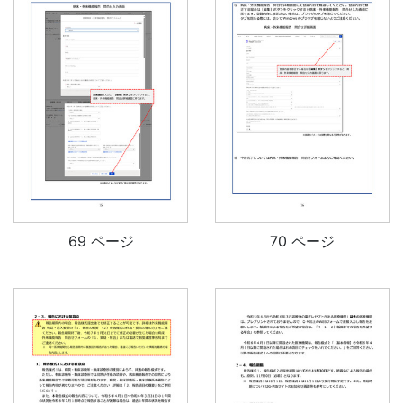
69 ページ
70 ページ