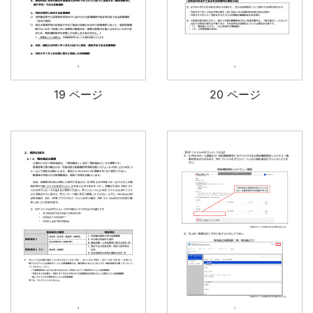
19 ページ
20 ページ