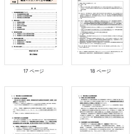
17 ページ
18 ページ