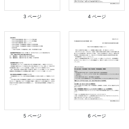
3 ページ
4 ページ
5 ページ
6 ページ