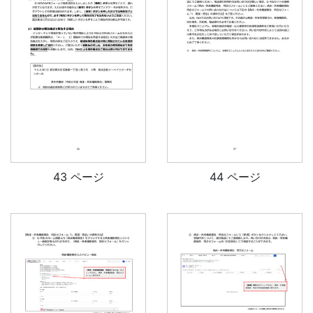
43 ページ
44 ページ