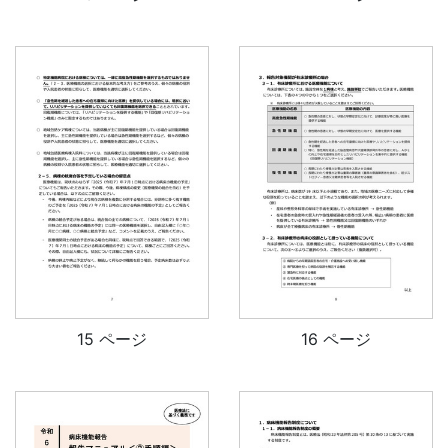
15 ページ
16 ページ