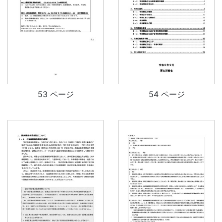
53 ページ
54 ページ