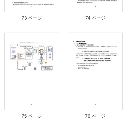
73 ページ
74 ページ
75 ページ
76 ページ