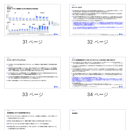
31 ページ
32 ページ
33 ページ
34 ページ