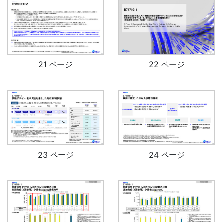
21 ページ
22 ページ
23 ページ
24 ページ