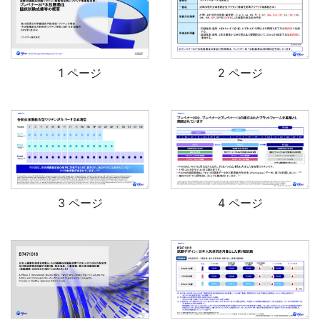
1 ページ
2 ページ
3 ページ
4 ページ