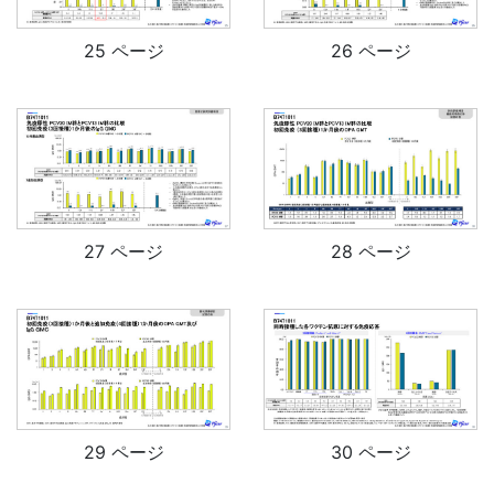
25 ページ
26 ページ
27 ページ
28 ページ
29 ページ
30 ページ