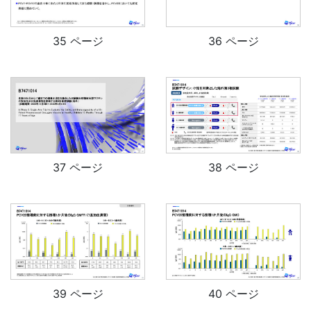
35 ページ
36 ページ
37 ページ
38 ページ
39 ページ
40 ページ