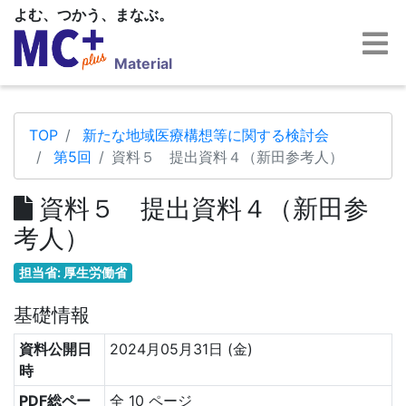
よむ、つかう、まなぶ。
Material
TOP
新たな地域医療構想等に関する検討会
第5回
資料５ 提出資料４（新田参考人）
資料５ 提出資料４（新田参
考人）
担当省: 厚生労働省
基礎情報
資料公開日
2024月05月31日 (金)
時
PDF総ペー
全 10 ページ