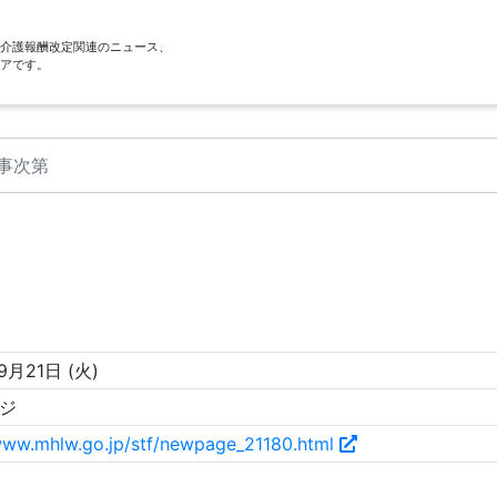
酬・介護報酬改定関連のニュース、
アです。
事次第
9月21日 (火)
ージ
www.mhlw.go.jp/stf/newpage_21180.html