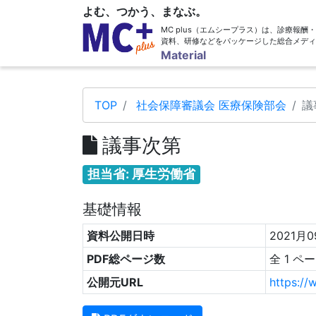
よむ、つかう、まなぶ。
MC plus（エムシープラス）は、診療報
資料、研修などをパッケージした総合メディ
Material
TOP
社会保障審議会 医療保険部会
議
議事次第
担当省: 厚生労働省
基礎情報
資料公開日時
2021月0
PDF総ページ数
全 1 ペ
公開元URL
https://