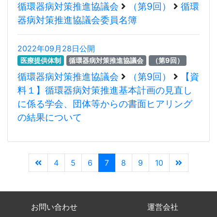
循環器病対策推進協議会
（第9回）
循環
器病対策推進協議会委員名簿
2022年09月28日公開
医療提供体制
循環器病対策推進協議会
（第9回）
循環器病対策推進協議会
（第9回）
【資
料１】循環器病対策推進基本計画の見直し
に係る学会、団体等からの書面ヒアリング
の結果について
4
5
6
7
8
9
10
お問い合わせ
運営会社