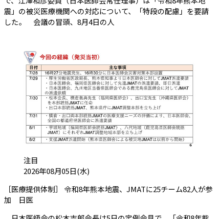
で、江澤和彦委員（日本医師会常任理事）は「令和8年熊本地
震」の被災医療機関への対応について、「特段の配慮」を要請
した。 会議の冒頭、8月4日の人
カテゴリ:
注目
投稿日:
2026年08月05日(水)
［医療提供体制］ 令和8年熊本地震、JMATに25チーム82人が参
（会員限定記事）
加 日医
日本医師会の松本吉郎会長は5日の定例会見で、「令和8年熊