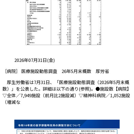
投稿日:
2026年07月31日(金)
（会員限定
［病院］ 医療施設動態調査 26年5月末概数 厚労省
厚生労働省は7月31日、「医療施設動態調査（2026年5月末概
数）」を公表した。詳細は以下の通り(参照)。●施設数【病院】
▽全体／7,949施設（前月比2施設減）▽精神科病院／1,052施設
（増減な