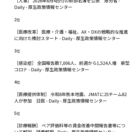
［人事］ 2026年8月4日付の幹部名簿を公表 厚労省 -
Daily - 厚生政策情報センター
2
位
［医療改革］ 医療・介護・福祉、AX・DXの戦略的な推進
に向けた検討スタート - Daily - 厚生政策情報センター
3
位
［感染症］ 全国報告数7,006人、前週から1,524人増 新型
コロナ - Daily - 厚生政策情報センター
4
位
［医療提供体制］ 令和8年熊本地震、JMATに25チーム82
人が参加 日医 - Daily - 厚生政策情報センター
5
位
［診療報酬］ ベア評価料等の賃金改善中間報告書等につ
いて解説 疑義解釈 - Daily - 厚生政策情報センター