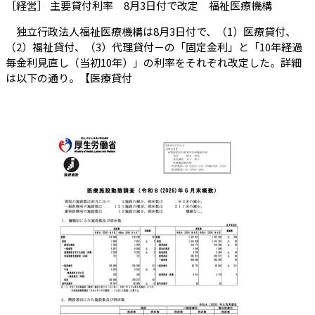
（会員限
［経営］ 主要貸付利率 8月3日付で改定 福祉医療機構
独立行政法人福祉医療機構は8月3日付で、（1）医療貸付、
（2）福祉貸付、（3）代理貸付－の「固定金利」と「10年経過
毎金利見直し（当初10年）」の利率をそれぞれ改定した。詳細
は以下の通り。【医療貸付