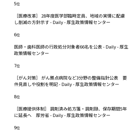
5
位
［医療改革］ 28年度医学部臨時定員、地域の実情に配慮
し削減の方針示す - Daily - 厚生政策情報センター
6
位
医師・歯科医師の行政処分対象者66名を公表 - Daily - 厚生
政策情報センター
7
位
［がん対策］ がん拠点病院など3分野の整備指針公表 要
件見直しや役割を明記 - Daily - 厚生政策情報センター
8
位
［医療提供体制］ 調剤済み処方箋・調剤録、保存期間5年
に延長へ 厚労省 - Daily - 厚生政策情報センター
9
位