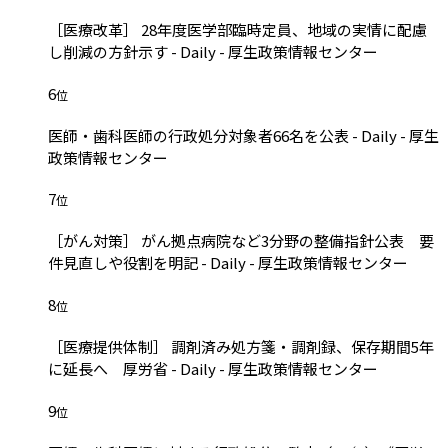
［医療改革］ 28年度医学部臨時定員、地域の実情に配慮
し削減の方針示す - Daily - 厚生政策情報センター
6
位
医師・歯科医師の行政処分対象者66名を公表 - Daily - 厚生
政策情報センター
7
位
［がん対策］ がん拠点病院など3分野の整備指針公表 要
件見直しや役割を明記 - Daily - 厚生政策情報センター
8
位
［医療提供体制］ 調剤済み処方箋・調剤録、保存期間5年
に延長へ 厚労省 - Daily - 厚生政策情報センター
9
位