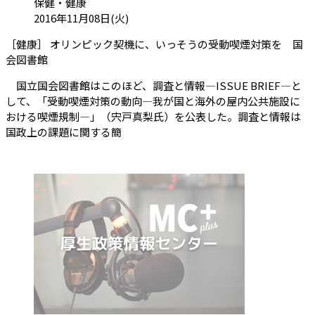
カテゴリ:
保健・健康
投稿日:
2016年11月08日(火)
［健康］ オリンピック契機に、いっそうの受動喫煙対策を 国
（会員限定記事）
会図書館
国立国会図書館はこのほど、調査と情報―ISSUE BRIEF―と
して、「受動喫煙対策の動向―我が国と海外の屋内公共施設に
おける喫煙規制―」（宍戸真梨氏）を公表した。調査と情報は
国政上の課題に関する簡