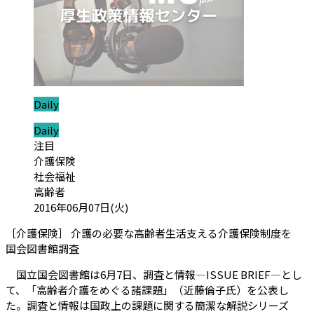
ジャンル:
Daily
ジャンル:
Daily
カテゴリ:
注目
介護保険
社会福祉
高齢者
投稿日:
2016年06月07日(火)
［介護保険］ 介護の必要な高齢者生活支える介護保険制度を
（会員限定記事）
国会図書館調査
国立国会図書館は6月7日、調査と情報―ISSUE BRIEF―とし
て、「高齢者介護をめぐる諸課題」（近藤倫子氏）を公表し
た。調査と情報は国政上の課題に関する簡潔な解説シリーズ