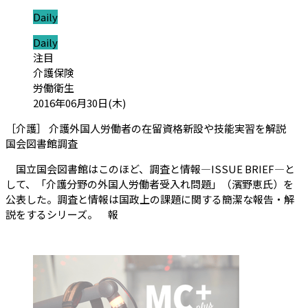
ジャンル:
Daily
ジャンル:
Daily
カテゴリ:
注目
介護保険
労働衛生
投稿日:
2016年06月30日(木)
［介護］ 介護外国人労働者の在留資格新設や技能実習を解説
（会員限定記事）
国会図書館調査
国立国会図書館はこのほど、調査と情報―ISSUE BRIEF―と
して、「介護分野の外国人労働者受入れ問題」（濱野恵氏）を
公表した。調査と情報は国政上の課題に関する簡潔な報告・解
説をするシリーズ。 報