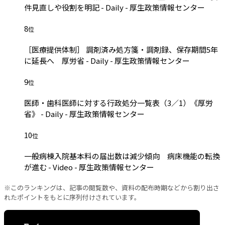
件見直しや役割を明記 - Daily - 厚生政策情報センター
8
位
［医療提供体制］ 調剤済み処方箋・調剤録、保存期間5年
に延長へ 厚労省 - Daily - 厚生政策情報センター
9
位
医師・歯科医師に対する行政処分一覧表（3／1）《厚労
省》 - Daily - 厚生政策情報センター
10
位
一般病棟入院基本料の届出数は減少傾向 病床機能の転換
が進む - Video - 厚生政策情報センター
※このランキングは、記事の閲覧数や、資料の配布時期などから割り出さ
れたポイントをもとに序列付けされています。